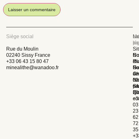
Siège social
La
No
Me
pa
lé
Rue du Moulin
Si
02240 Sissy France
Ho
No
Co
+33 06 43 15 80 47
Ru
mi
d’u
minealithe@wanadoo.fr
Ge
No
Po
Ch
se
de
02
No
con
Sa
pr
©M
Qu
No
20
+3
co
03
23
62
72
35
+3