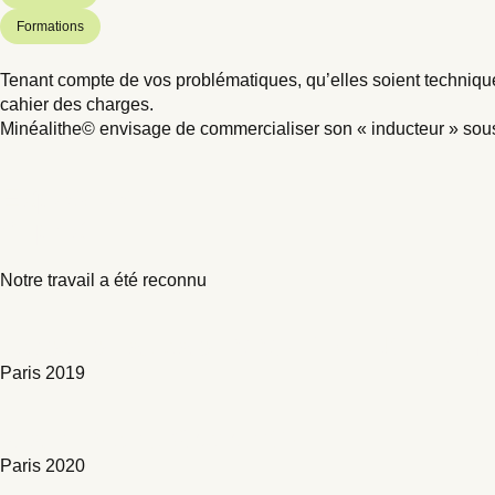
Formations
Tenant compte de vos problématiques, qu’elles soient techniqu
cahier des charges.
Minéalithe© envisage de commercialiser son « inducteur » sous 
Expositions
et prix
Notre travail a été reconnu
Exposition au salon VIVA TECHNOLOGY
Paris 2019
Grand-Prix du Geste d'Or
Paris 2020