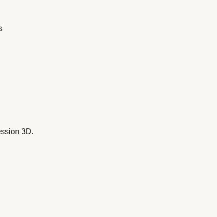
s
ession 3D.
.