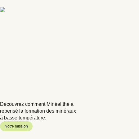
La science
de la création
minérale inspirée
par la nature.
Découvrez comment Minéalithe a
repensé la formation des minéraux
à basse température.
Notre mission