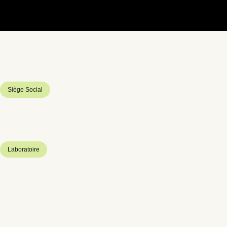
Prendre
contact
Siège Social
Rue du Moulin
02240 Sissy France
+33 06 43 15 80 47
minealithe@wanadoo.fr
Laboratoire
Parc des Autoroutes
Rue Georges Charpark
02100 Saint-Quentin
+33 03 23 62 72 35
+33 06 43 15 80 47