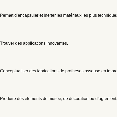
Industrie du recyclage
Permet d’encapsuler et inerter les matériaux les plus technique
Aéronautique et automobile
Trouver des applications innovantes.
Médical
Conceptualiser des fabrications de prothèses osseuse en impr
Décoration et artisanat d'Art
Produire des éléments de musée, de décoration ou d’agrément
Art et histoire