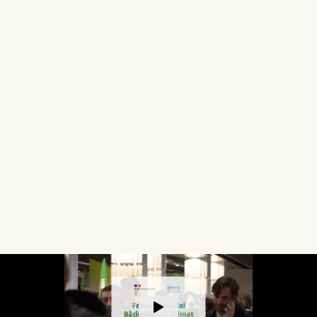
ING
.