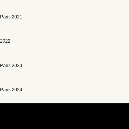
Exposition au Salon du Patrimoine
Paris 2021
Lauréat concours Européen METABUILD
2022
Grand-Prix du ré-emploi, salon BIM World
Paris 2023
Forum Mondial Bâtiments et Climat
Paris 2024